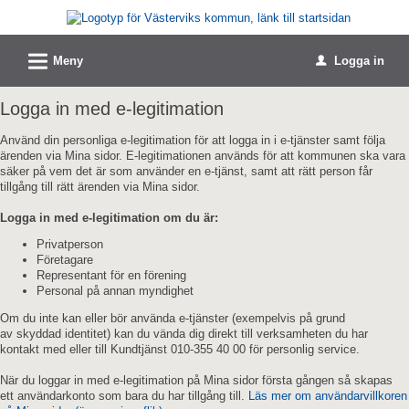
Välkommen
till
L
e-
Meny
Logga in
u
tjänster
Logga in med e-legitimation
-
Västerviks
Använd din personliga e-legitimation för att logga in i e-tjänster samt följa
ärenden via Mina sidor. E-legitimationen används för att kommunen ska vara
kommun
säker på vem det är som använder en e-tjänst, samt att rätt person får
tillgång till rätt ärenden via Mina sidor.
Logga in med e-legitimation om du är:
Privatperson
Företagare
Representant för en förening
Personal på annan myndighet
Om du inte kan eller bör använda e-tjänster (exempelvis på grund
av skyddad identitet) kan du vända dig direkt till verksamheten du har
kontakt med eller till Kundtjänst 010-355 40 00 för personlig service.
När du loggar in med e-legitimation på Mina sidor första gången så skapas
ett användarkonto som bara du har tillgång till.
Läs mer om användarvillkoren