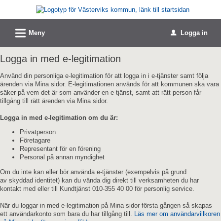
Välkommen
till
L
e-
Meny
Logga in
u
tjänster
Logga in med e-legitimation
-
Västerviks
Använd din personliga e-legitimation för att logga in i e-tjänster samt följa
ärenden via Mina sidor. E-legitimationen används för att kommunen ska vara
kommun
säker på vem det är som använder en e-tjänst, samt att rätt person får
tillgång till rätt ärenden via Mina sidor.
Logga in med e-legitimation om du är:
Privatperson
Företagare
Representant för en förening
Personal på annan myndighet
Om du inte kan eller bör använda e-tjänster (exempelvis på grund
av skyddad identitet) kan du vända dig direkt till verksamheten du har
kontakt med eller till Kundtjänst 010-355 40 00 för personlig service.
När du loggar in med e-legitimation på Mina sidor första gången så skapas
ett användarkonto som bara du har tillgång till.
Läs mer om användarvillkoren