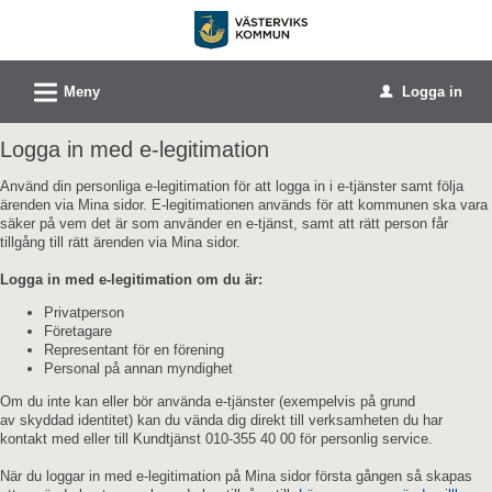
Välkommen
till
e-
L
Meny
Logga in
u
tjänster
-
Logga in med e-legitimation
Västerviks
Använd din personliga e-legitimation för att logga in i e-tjänster samt följa
kommun
ärenden via Mina sidor. E-legitimationen används för att kommunen ska vara
säker på vem det är som använder en e-tjänst, samt att rätt person får
tillgång till rätt ärenden via Mina sidor.
Logga in med e-legitimation om du är:
Privatperson
Företagare
Representant för en förening
Personal på annan myndighet
Om du inte kan eller bör använda e-tjänster (exempelvis på grund
av skyddad identitet) kan du vända dig direkt till verksamheten du har
kontakt med eller till Kundtjänst 010-355 40 00 för personlig service.
När du loggar in med e-legitimation på Mina sidor första gången så skapas