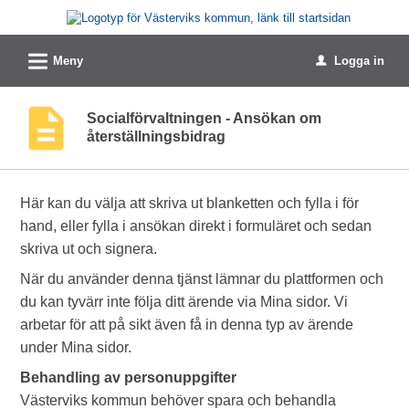
Välkommen
till
L
e-
Meny
Logga in
u
tjänster
-
Socialförvaltningen - Ansökan om
återställningsbidrag
Västerviks
kommun
Här kan du välja att skriva ut blanketten och fylla i för
hand, eller fylla i ansökan direkt i formuläret och sedan
skriva ut och signera.
När du använder denna tjänst lämnar du plattformen och
du kan tyvärr inte följa ditt ärende via Mina sidor. Vi
arbetar för att på sikt även få in denna typ av ärende
under Mina sidor.
Behandling av personuppgifter
Västerviks kommun behöver spara och behandla