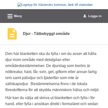
Välkommen
till
L
e-
Meny
Logga in
u
tjänster
-
Djur - Tätbebyggt område
Västerviks
kommun
Den här blanketten ska du fylla i om du avser att hålla
djur inom område med detaljplan eller
områdesbestämmelser. De djurslag som berörs är
nötkreatur, häst, får, svin, get, giftorm eller annan farlig
orm samt pälsdjur och fjäderfän som inte är
sällskapsdjur. Bestämmelserna finns i de lokala
föreskrifterna för att skydda människors hälsa och miljö.
Här kan du välja att skriva ut blanketten och fylla i för
hand, eller fylla i ansökan direkt i formuläret och sedan