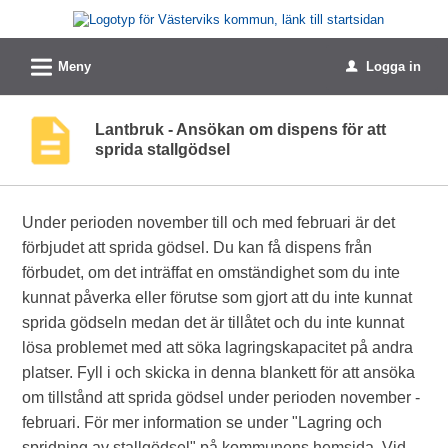
Välkommen
till
L
e-
Meny
Logga in
u
tjänster
-
Lantbruk - Ansökan om dispens för att
sprida stallgödsel
Västerviks
kommun
Under perioden november till och med februari är det
förbjudet att sprida gödsel. Du kan få dispens från
förbudet, om det inträffat en omständighet som du inte
kunnat påverka eller förutse som gjort att du inte kunnat
sprida gödseln medan det är tillåtet och du inte kunnat
lösa problemet med att söka lagringskapacitet på andra
platser. Fyll i och skicka in denna blankett för att ansöka
om tillstånd att sprida gödsel under perioden november -
februari. För mer information se under "Lagring och
spridning av stallgödsel" på kommunens hemsida. Vid