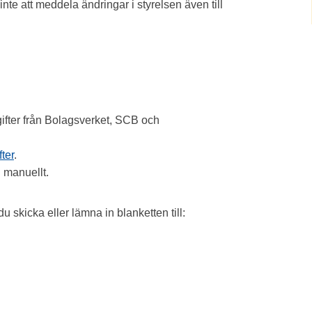
nte att meddela ändringar i styrelsen även till
gifter från Bolagsverket, SCB och
ter
.
g manuellt.
u skicka eller lämna in blanketten till: