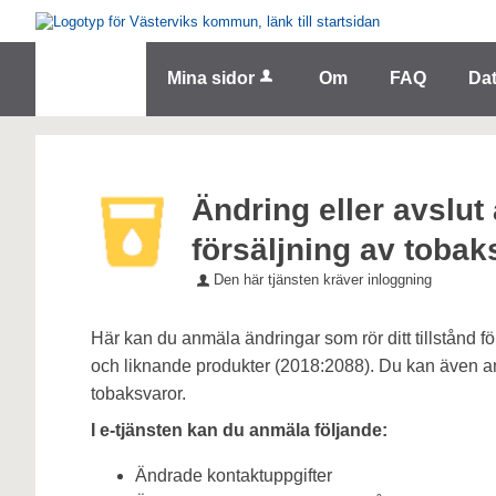
Välkommen
till
e-
Tjänster
Mina sidor
Om
FAQ
Da
tjänster
-
Västerviks
kommun
Ändring eller avslut 
försäljning av tobak
Den här tjänsten kräver inloggning
Här kan du anmäla ändringar som rör ditt tillstånd f
och liknande produkter (2018:2088). Du kan även anmä
tobaksvaror.
I e-tjänsten kan du anmäla följande:
Ändrade kontaktuppgifter