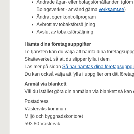
Ändrade ägar- eller bolagsförhållanden (glöm i
Bolagsverket - använd gärna
v
erksamt.se
)
Ändrat egenkontrollprogram
Avbrott av tobaksförsäljning
Avslut av tobaksförsäljning
Hämta dina företagsuppgifter
I e-tjänsten kan du välja att hämta dina företagsupp
Skatteverket, så att du slipper fylla i dem.
Läs mer på sidan
Så här hämtas dina företagsuppgif
Du kan också välja att fylla i uppgifter om ditt företa
Anmäl via blankett
Vill du istället göra din anmälan via blankett så kan d
Postadress:
Västerviks kommun
Miljö och byggnadskontoret
593 80 Västervik