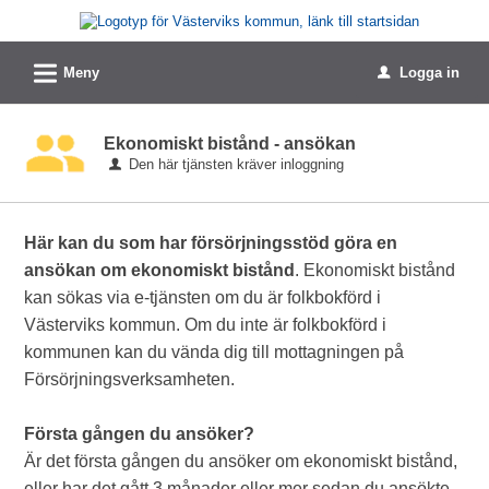
Välkommen
till
L
e-
Meny
Logga in
u
tjänster
-
Ekonomiskt bistånd - ansökan
Västerviks
Den här tjänsten kräver inloggning
kommun
Här kan du som har försörjningsstöd göra en
ansökan om ekonomiskt bistånd
. Ekonomiskt bistånd
kan sökas via e-tjänsten om du är folkbokförd i
Västerviks kommun. Om du inte är folkbokförd i
kommunen kan du vända dig till mottagningen på
Försörjningsverksamheten.
Första gången du ansöker?
Är det första gången du ansöker om ekonomiskt bistånd,
eller har det gått 3 månader eller mer sedan du ansökte