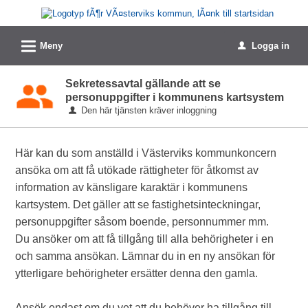
Välkommen
till
L
e-
Meny
Logga in
u
tjänster
Sekretessavtal gällande att se
-
personuppgifter i kommunens kartsystem
Västerviks
Den här tjänsten kräver inloggning
kommun
Här kan du som anställd i Västerviks kommunkoncern
ansöka om att få utökade rättigheter för åtkomst av
information av känsligare karaktär i kommunens
kartsystem. Det gäller att se fastighetsinteckningar,
personuppgifter såsom boende, personnummer mm.
Du ansöker om att få tillgång till alla behörigheter i en
och samma ansökan. Lämnar du in en ny ansökan för
ytterligare behörigheter ersätter denna den gamla.
Ansök endast om du vet att du behöver ha tillgång till