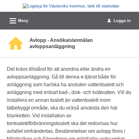
Välkommen
till
L
e-
Meny
Logga in
u
tjänster
-
Avlopp - Ansökan/anmälan
avloppsanläggning
Västerviks
kommun
Det krävs tillstånd för att anordna eller ändra en
avloppsanläggning. Gå till denna e-tjänst både för
anläggning som har/ska ha ansluten vattentoalett och
anläggning med enbart bad-, disk- och tvättvatten. Vill du
installera en annan toalett än vattentoalett inom
tätbebyggt område, ska du också använda den här
blanketten. Vid installation av
torrtoalett/förbränningstoalett ska det redovisas hur
avfallet omhändertas. Bestämmelser om avlopp finns i
Miljöbalken och Förordning om miljöfarlig verksamhet