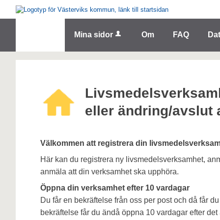
Välkommen
till
e-
Tjänster
Mina sidor
Om
FAQ
Da
tjänster
-
Västerviks
kommun
Livsmedelsverksamh
eller ändring/avslut
Välkommen att registrera din livsmedelsverksam
Här kan du registrera ny livsmedelsverksamhet, anmä
anmäla att din verksamhet ska upphöra.
Öppna din verksamhet efter 10 vardagar
Du får en bekräftelse från oss per post och då får du
bekräftelse får du ändå öppna 10 vardagar efter det a