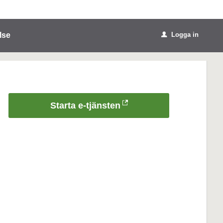
lse
Logga in
u
Starta e-tjänsten