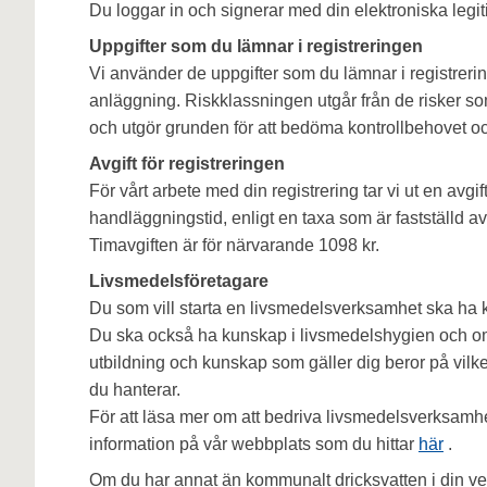
Du loggar in och signerar med din elektroniska legit
Uppgifter som du lämnar i registreringen
Vi använder de uppgifter som du lämnar i registreri
anläggning. Riskklassningen utgår från de risker s
och utgör grunden för att bedöma kontrollbehovet oc
Avgift för registreringen
För vårt arbete med din registrering tar vi ut en avg
handläggningstid, enligt en taxa som är fastställd
Timavgiften är för närvarande 1098 kr.
Livsmedelsföretagare
Du som vill starta en livsmedelsverksamhet ska ha 
Du ska också ha kunskap i livsmedelshygien och om
utbildning och kunskap som gäller dig beror på vilk
du hanterar.
För att läsa mer om att bedriva livsmedelsverksamh
information på vår webbplats som du hittar
här
.
Om du har annat än kommunalt dricksvatten i din ve