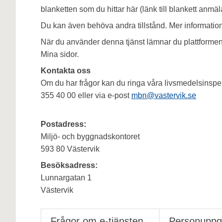
blanketten som du hittar här (länk till blankett anmä
Du kan även behöva andra tillstånd. Mer information
När du använder denna tjänst lämnar du plattformen o
Mina sidor.
Kontakta oss
Om du har frågor kan du ringa våra livsmedelsinspe
355 40 00 eller via e-post
mbn@vastervik.se
Postadress:
Miljö- och byggnadskontoret
593 80 Västervik
Besöksadress:
Lunnargatan 1
Västervik
Frågor om e-tjänsten
Personuppgi