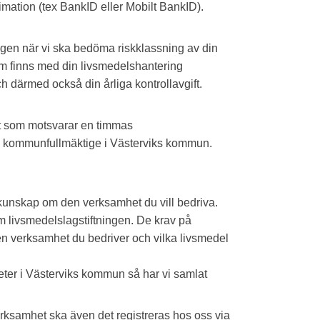
imation (tex BankID eller Mobilt BankID).
ngen när vi ska bedöma riskklassning av din
om finns med din livsmedelshantering
h därmed också din årliga kontrollavgift.
ift som motsvarar en timmas
 av kommunfullmäktige i Västerviks kommun.
kunskap om den verksamhet du vill bedriva.
 livsmedelslagstiftningen. De krav på
en verksamhet du bedriver och vilka livsmedel
eter i Västerviks kommun så har vi samlat
rksamhet ska även det registreras hos oss via