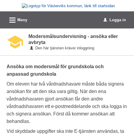
Välkommen
till
L
e-
Meny
Logga in
u
tjänster
Modersmålsundervisning - ansöka eller
-
avbryta
Västerviks
Den här tjänsten kräver inloggning
kommun
Ansöka om modersmål för grundskola och
anpassad grundskola
Om eleven har två vårdnadshavare måste båda signera
ansökan för att den ska vara giltig. När den ena
vårdnadshavaren gjort ansökan får den andre
vårdnadshavaren ett e-postmeddelande och ska logga in
och signera ansökan. Först då kommer ansökan att
behandlas.
Vid skyddade uppgifter ska inte E-tjänsten användas, ta