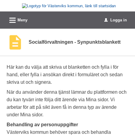
Välkommen
till
L
e-
Meny
Logga in
u
tjänster
-
Socialförvaltningen - Synpunktsblankett
Västerviks
kommun
Här kan du välja att skriva ut blanketten och fylla i för
hand, eller fylla i ansökan direkt i formuläret och sedan
skriva ut och signera.
När du använder denna tjänst lämnar du plattformen och
du kan tyvärr inte följa ditt ärende via Mina sidor. Vi
arbetar för att på sikt även få in denna typ av ärende
under Mina sidor.
Behandling av personuppgifter
Västerviks kommun behöver spara och behandla